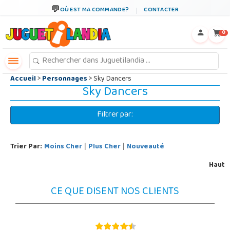
←
×
OÙ EST MA COMMANDE?
CONTACTER
0
Accueil
>
Personnages
> Sky Dancers
Sky Dancers
Filtrer par:
Trier Par:
Moins Cher
Plus Cher
Nouveauté
|
|
Haut
CE QUE DISENT NOS CLIENTS