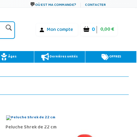
OÙ EST MA COMMANDE?
CONTACTER
0
0,00 €
Mon compte
Âges
Dernières unités
OFFRES
Peluche Shrek de 22 cm