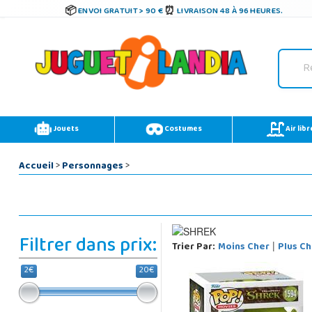
ENVOI GRATUIT > 90 €
LIVRAISON 48 À 96 HEURES.
Jouets
Costumes
Air libr
Accueil
>
Personnages
>
Filtrer dans prix:
Trier Par:
Moins Cher
Plus Ch
|
2€
20€