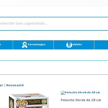
e
Personnages
Kidults
er
Nouveauté
|
Peluche Shrek de 28 cm