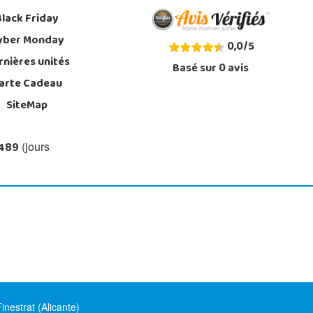
Black Friday
yber Monday
0,0
/
5
rnières unités
Basé sur
0
avis
arte Cadeau
SiteMap
 489
(jours
nestrat (Alicante)