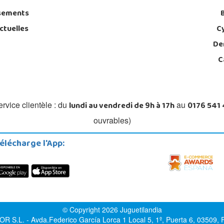
sements
ctuelles
C
De
C
lundi au vendredi de 9h à 17h
0176 541
rvice clientèle : du
au
ouvrables)
élécharge l'App:
© Copyright 2026 Juguetilandia
.L. - Avda.Federico García Lorca 1 Local 5, 1º, Puerta 6, 03509, Fi