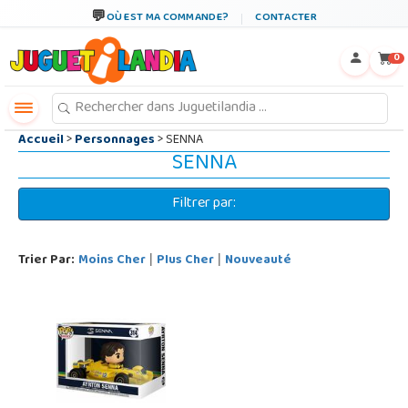
←
×
OÙ EST MA COMMANDE?
CONTACTER
0
Accueil
>
Personnages
> SENNA
SENNA
Filtrer par:
Trier Par:
Moins Cher
Plus Cher
Nouveauté
|
|