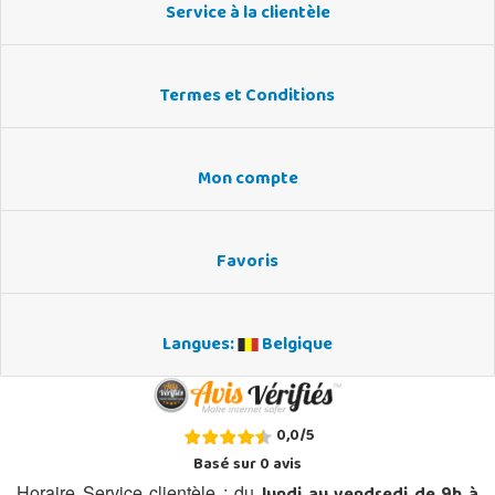
Service à la clientèle
Termes et Conditions
Mon compte
Favoris
Langues:
Belgique
0,0
/
5
Basé sur
0
avis
Horaire Service clientèle : du