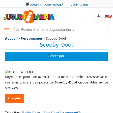
←
×
OÙ EST MA COMMANDE?
CONTACTER
0
Accueil
>
Personnages
> Scooby-Doo!
Scooby-Doo!
Filtrer par:
Soyez prêt pour une aventure de la main d'un chien très spécial et
ses amis grâce à des jouets de
Scooby-Doo!
disposnibles sur ce
site Web!
|
|