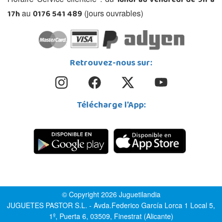
lundi au vendredi de 9h à
17h
0176 541 489
au
(jours ouvrables)
Retrouvez-nous sur:
Télécharge l'App:
© Copyright 2026 Juguetilandia
JUGUETES PASTOR S.L. - Avda.Federico García Lorca 1 Local 5,
1º, Puerta 6, 03509, Finestrat (Alicante)