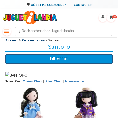
←
×
OÙ EST MA COMMANDE?
CONTACTER
0
Accueil
>
Personnages
> Santoro
Santoro
Filtrer par:
Trier Par:
Moins Cher
Plus Cher
Nouveauté
|
|