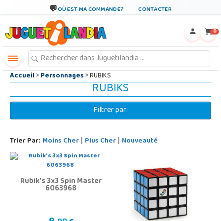
←
×
OÙ EST MA COMMANDE?
CONTACTER
0
Accueil
>
Personnages
> RUBIKS
RUBIKS
Filtrer par:
Trier Par:
Moins Cher
Plus Cher
Nouveauté
|
|
Rubik's 3x3 Spin Master
6063968