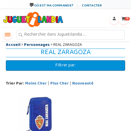
←
×
OÙ EST MA COMMANDE?
CONTACTER
0
Accueil
>
Personnages
> REAL ZARAGOZA
REAL ZARAGOZA
Filtrer par:
Trier Par:
Moins Cher
Plus Cher
Nouveauté
|
|