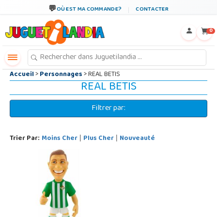
←
×
OÙ EST MA COMMANDE?
CONTACTER
0
Accueil
>
Personnages
> REAL BETIS
REAL BETIS
Filtrer par:
Trier Par:
Moins Cher
Plus Cher
Nouveauté
|
|