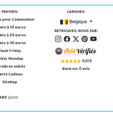
FAVORIS:
LANGUES:
x pour Communion
Belgique
ets à 10 euros
RETROUVEZ-NOUS SUR:
ets à 20 euros
ets à 30 euros
Black Friday
yber Monday
0,0
/
5
rnières unités
Basé sur
0
avis
arte Cadeau
SiteMap
 489
(jours