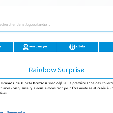
e
Personnages
Kidults
Rainbow Surprise
 Friends de Giochi Preziosi
sont déjà là. La première ligne des collec
 «glaires» visqueuse que nous aimons tant peut Être modelée et créée à vo
èles.
er
Nouveauté
|