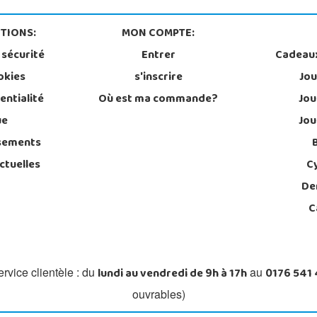
TIONS:
MON COMPTE:
 sécurité
Entrer
Cadeau
okies
s'inscrire
Jou
entialité
Où est ma commande?
Jou
ue
Jou
sements
ctuelles
C
De
C
lundi au vendredi de 9h à 17h
0176 541
rvice clientèle : du
au
ouvrables)