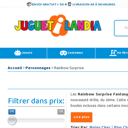
ENVOI GRATUIT > 90 €
LIVRAISON 48 À 96 HEURES.
Jouets
Costumes
Air libr
Accueil
>
Personnages
> Rainbow Surprise
Les
Rainbow Surprise Fantasy
Filtrer dans prix:
nouveauté drôle, du slime. Cette
boules incluses dans certains mod
0€
0€
Trier Par:
Moins Cher
Plus Ch
|