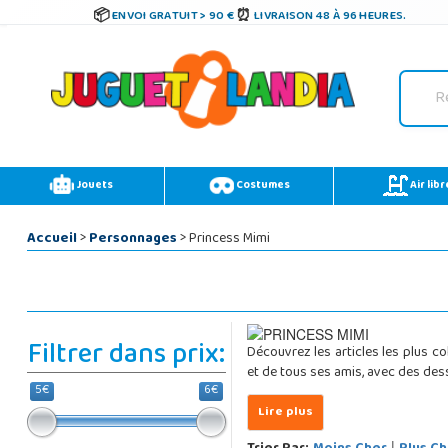
ENVOI GRATUIT > 90 €
LIVRAISON 48 À 96 HEURES.
Jouets
Costumes
Air libr
Accueil
>
Personnages
> Princess Mimi
Filtrer dans prix:
Découvrez les articles les plus 
et de tous ses amis, avec des dess
5€
6€
|