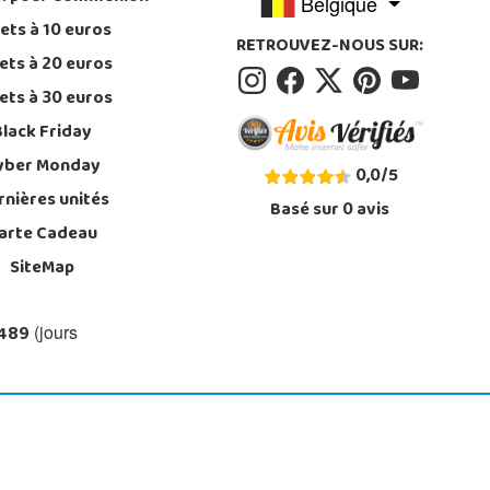
Belgique
ets à 10 euros
RETROUVEZ-NOUS SUR:
ets à 20 euros
ets à 30 euros
Black Friday
yber Monday
0,0
/
5
rnières unités
Basé sur
0
avis
arte Cadeau
SiteMap
 489
(jours