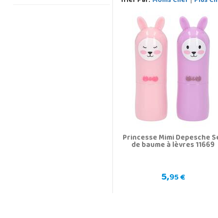
Trier Par:
Moins Cher
Plus Ch
Princesse Mimi Depesche S
de baume à lèvres 11669
5,
95 €