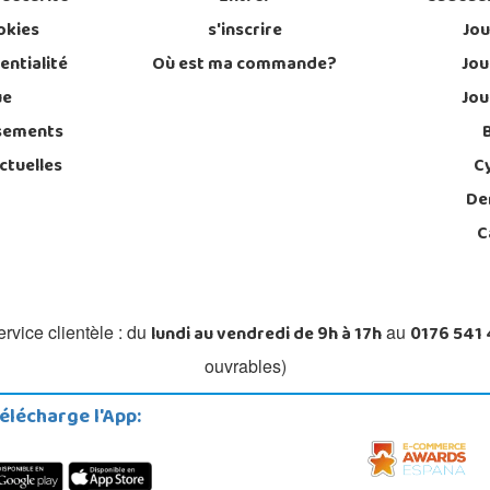
okies
s'inscrire
Jou
entialité
Où est ma commande?
Jou
ue
Jou
sements
ctuelles
C
De
C
lundi au vendredi de 9h à 17h
0176 541
rvice clientèle : du
au
ouvrables)
élécharge l'App: