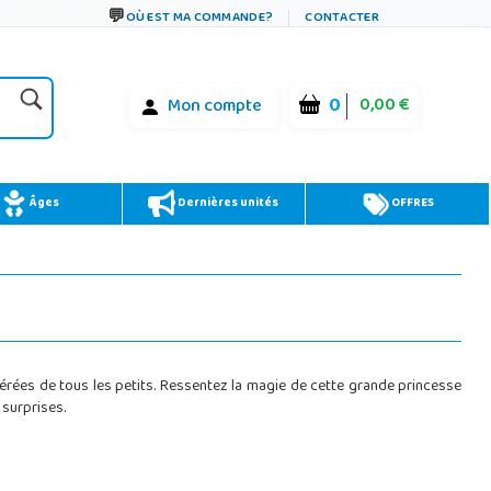
OÙ EST MA COMMANDE?
CONTACTER
0
0,00 €
Mon compte
Âges
Dernières unités
OFFRES
éférées de tous les petits. Ressentez la magie de cette grande princesse
 surprises.