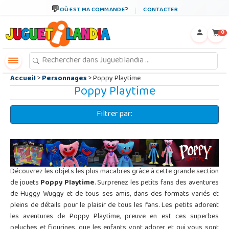
←
×
OÙ EST MA COMMANDE?
CONTACTER
0
Accueil
>
Personnages
> Poppy Playtime
Poppy Playtime
Filtrer par:
Découvrez les objets les plus macabres grâce à cette grande section
de jouets
Poppy Playtime
. Surprenez les petits fans des aventures
de Huggy Wuggy et de tous ses amis, dans des formats variés et
pleins de détails pour le plaisir de tous les fans. Les petits adorent
les aventures de Poppy Playtime, preuve en est ces superbes
peluches et figurines, que les enfants vont adorer et qui vous sont