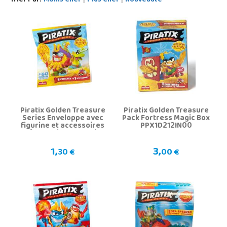
Trier Par:
Moins Cher
Plus Cher
Nouveauté
Piratix Golden Treasure
Piratix Golden Treasure
Series Enveloppe avec
Pack Fortress Magic Box
figurine et accessoires
PPX1D212IN00
Boîte magique surprise
PPX1D424IN00
1,
3,
30 €
00 €