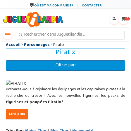
←
×
OÙ EST MA COMMANDE?
CONTACTER
0
Accueil
>
Personnages
> Piratix
Piratix
Filtrer par:
Préparez-vous à rejoindre les équipages et les capitaines pirates à la
recherche du trésor ! Avec les nouvelles figurines, les packs de
figurines et poupées Piratix
!
|
|