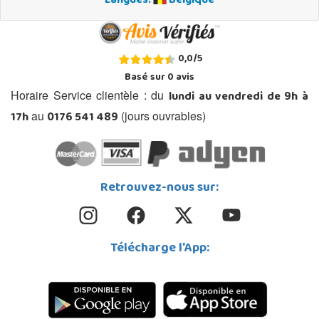
Langues:
Belgique
0,0
/
5
Basé sur
0
avis
lundi au vendredi de 9h à
Horaire Service clientèle : du
17h
0176 541 489
au
(jours ouvrables)
Retrouvez-nous sur:
Télécharge l'App: