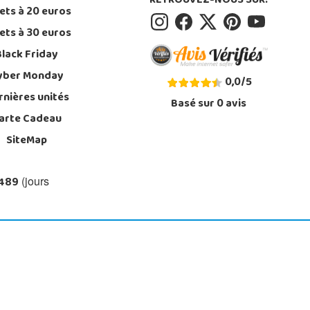
RETROUVEZ-NOUS SUR:
ets à 20 euros
ets à 30 euros
Black Friday
yber Monday
0,0
/
5
rnières unités
Basé sur
0
avis
arte Cadeau
SiteMap
 489
(jours