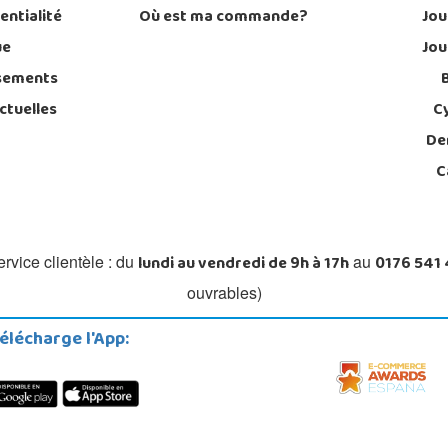
entialité
Où est ma commande?
Jou
ue
Jou
sements
ctuelles
C
De
C
lundi au vendredi de 9h à 17h
0176 541
rvice clientèle : du
au
ouvrables)
élécharge l'App: