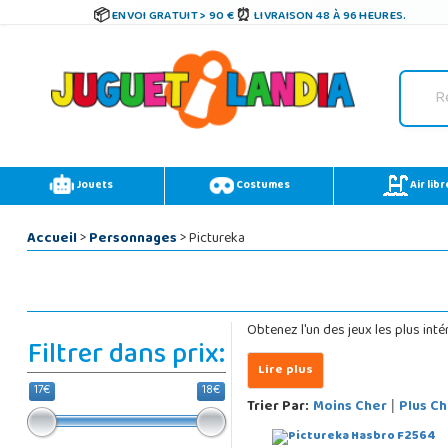
ENVOI GRATUIT > 90 €
LIVRAISON 48 À 96 HEURES.
Jouets
Costumes
Air libr
Accueil
>
Personnages
> Pictureka
Obtenez l'un des jeux les plus in
Filtrer dans prix:
17€
18€
Trier Par:
Moins Cher
Plus Ch
|