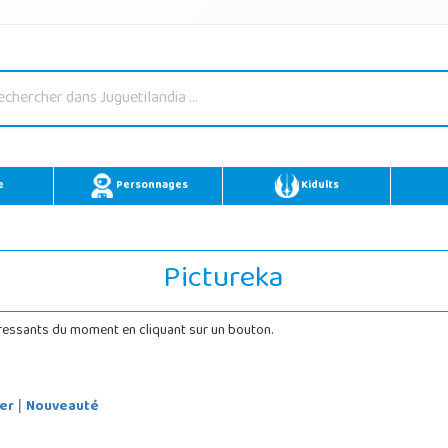
e
Personnages
Kidults
Pictureka
téressants du moment en cliquant sur un bouton.
er
Nouveauté
|