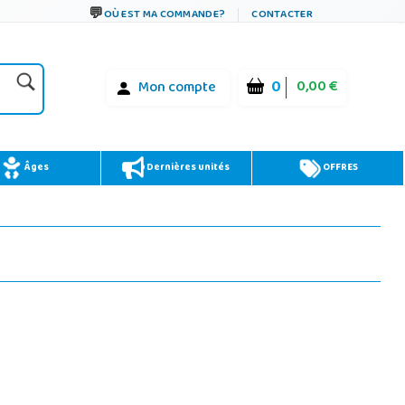
OÙ EST MA COMMANDE?
CONTACTER
0
0,00 €
Mon compte
Âges
Dernières unités
OFFRES