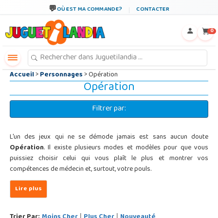
←
×
OÙ EST MA COMMANDE?
CONTACTER
0
Accueil
>
Personnages
> Opération
Opération
Filtrer par:
L'un des jeux qui ne se démode jamais est sans aucun doute
Opération
. Il existe plusieurs modes et modèles pour que vous
puissiez choisir celui qui vous plaît le plus et montrer vos
compétences de médecin et, surtout, votre pouls.
Trier Par:
Moins Cher
Plus Cher
Nouveauté
|
|