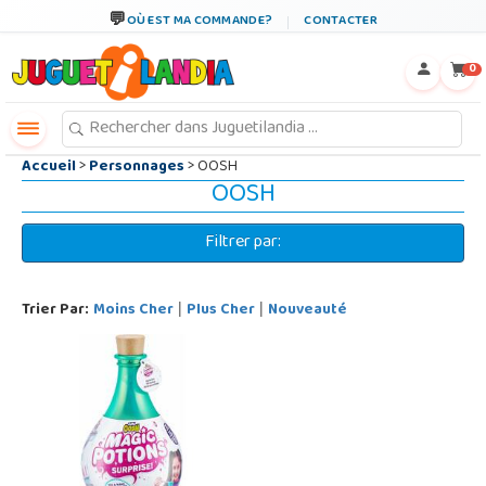
←
×
OÙ EST MA COMMANDE?
CONTACTER
0
Accueil
>
Personnages
> OOSH
OOSH
Filtrer par:
Trier Par:
Moins Cher
Plus Cher
Nouveauté
|
|