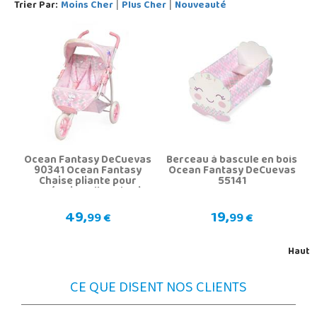
Trier Par:
Moins Cher
Plus Cher
Nouveauté
|
|
Ocean Fantasy DeCuevas
Berceau à bascule en bois
90341 Ocean Fantasy
Ocean Fantasy DeCuevas
Chaise pliante pour
55141
poupées jumelles Chariot
pour poupées
49,
19,
99 €
99 €
Haut
CE QUE DISENT NOS CLIENTS