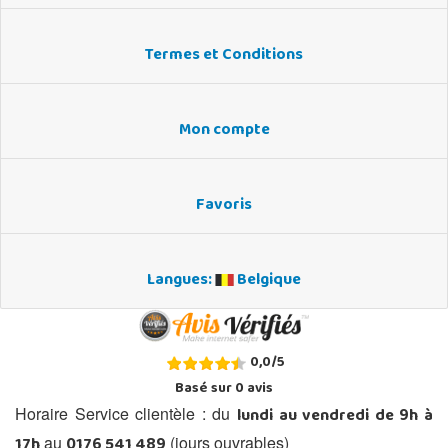
Termes et Conditions
Mon compte
Favoris
Langues:
Belgique
0,0
/
5
Basé sur
0
avis
lundi au vendredi de 9h à
Horaire Service clientèle : du
17h
0176 541 489
au
(jours ouvrables)