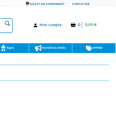
OÙ EST MA COMMANDE?
CONTACTER
0
0,00 €
Mon compte
Âges
Dernières unités
OFFRES