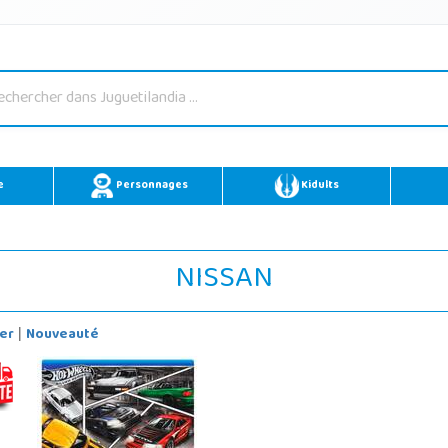
e
Personnages
Kidults
NISSAN
er
Nouveauté
|