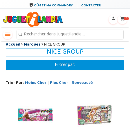
←
×
OÙ EST MA COMMANDE?
CONTACTER
0
Accueil
>
Marques
> NICE GROUP
NICE GROUP
Filtrer par:
Trier Par:
Moins Cher
Plus Cher
Nouveauté
|
|