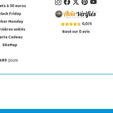
ets à 30 euros
Black Friday
yber Monday
0,0
/
5
rnières unités
Basé sur
0
avis
arte Cadeau
SiteMap
 489
(jours