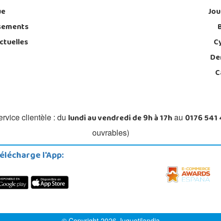
ue
Jou
sements
ctuelles
C
De
C
lundi au vendredi de 9h à 17h
0176 541
rvice clientèle : du
au
ouvrables)
élécharge l'App:
© Copyright 2026 Juguetilandia