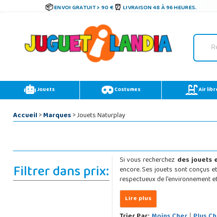
ENVOI GRATUIT > 90 €
LIVRAISON 48 À 96 HEURES.
Jouets
Costumes
Air libr
Accueil
>
Marques
> Jouets Naturplay
Si vous recherchez
des jouets 
Filtrer dans prix:
encore. Ses jouets sont conçus et 
respectueux de l'environnement et
Trier Par:
Moins Cher
Plus Ch
|