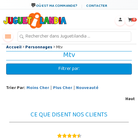
←
×
OÙ EST MA COMMANDE?
CONTACTER
0
Accueil
>
Personnages
> Mtv
Mtv
Filtrer par:
Trier Par:
Moins Cher
Plus Cher
Nouveauté
|
|
Haut
CE QUE DISENT NOS CLIENTS