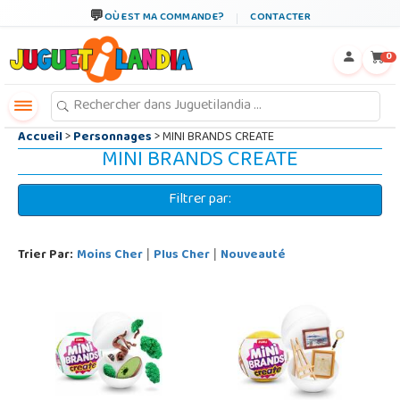
←
×
OÙ EST MA COMMANDE?
CONTACTER
0
Accueil
>
Personnages
> MINI BRANDS CREATE
MINI BRANDS CREATE
Filtrer par:
Trier Par:
Moins Cher
Plus Cher
Nouveauté
|
|