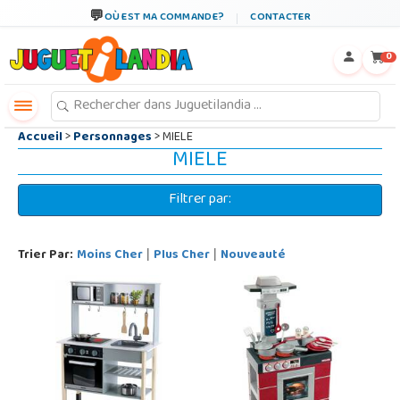
←
×
OÙ EST MA COMMANDE?
CONTACTER
0
Accueil
>
Personnages
> MIELE
MIELE
Filtrer par:
Trier Par:
Moins Cher
Plus Cher
Nouveauté
|
|