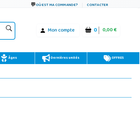
OÙ EST MA COMMANDE?
CONTACTER
0
0,00 €
Mon compte
Âges
Dernières unités
OFFRES