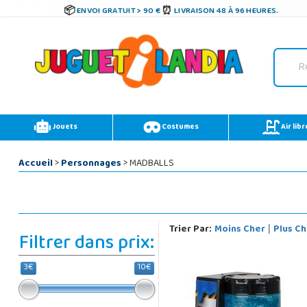
ENVOI GRATUIT > 90 €
LIVRAISON 48 À 96 HEURES.
Jouets
Costumes
Air libr
Accueil
>
Personnages
> MADBALLS
Trier Par:
Moins Cher
Plus Ch
|
Filtrer dans prix:
3€
10€