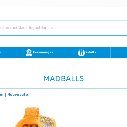
e
Personnages
Kidults
MADBALLS
er
Nouveauté
|