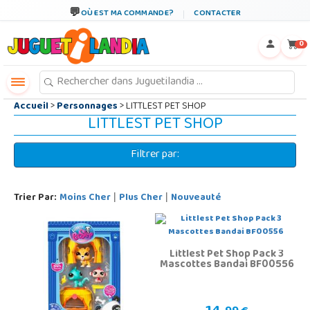
←
×
OÙ EST MA COMMANDE?
CONTACTER
0
Accueil
>
Personnages
> LITTLEST PET SHOP
LITTLEST PET SHOP
Filtrer par:
Trier Par:
Moins Cher
Plus Cher
Nouveauté
|
|
Littlest Pet Shop Pack 3
Mascottes Bandai BF00556