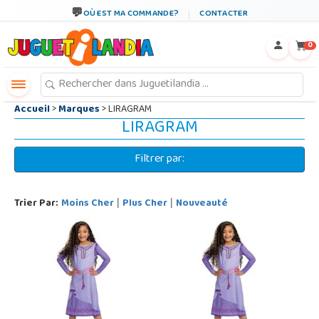
←
×
OÙ EST MA COMMANDE?
CONTACTER
0
Accueil
>
Marques
> LIRAGRAM
LIRAGRAM
Filtrer par:
Trier Par:
Moins Cher
Plus Cher
Nouveauté
|
|