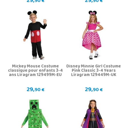
29,
29,
90 €
90 €
Mickey Mouse Costume
Disney Minnie Girl Costume
classique pour enfants 3-4
Pink Classic 3-4 Years
ans Liragram 129499M-EU
Liragram 129449M-UK
29,
29,
90 €
90 €