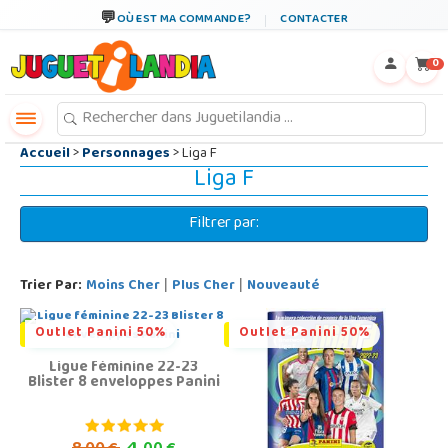
←
×
OÙ EST MA COMMANDE?
CONTACTER
0
Accueil
>
Personnages
> Liga F
Liga F
Filtrer par:
Trier Par:
Moins Cher
Plus Cher
Nouveauté
|
|
Outlet Panini 50%
Outlet Panini 50%
Ligue féminine 22-23
Blister 8 enveloppes Panini