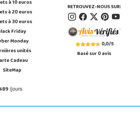
ets à 10 euros
RETROUVEZ-NOUS SUR:
ets à 20 euros
ets à 30 euros
Black Friday
yber Monday
0,0
/
5
rnières unités
Basé sur
0
avis
arte Cadeau
SiteMap
 489
(jours