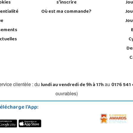
okies
s'inscrire
Jou
entialité
Où est ma commande?
Jou
ue
Jou
sements
ctuelles
C
De
C
lundi au vendredi de 9h à 17h
0176 541
rvice clientèle : du
au
ouvrables)
élécharge l'App: