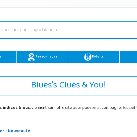
e
Personnages
Kidults
Blues's Clues & You!
s indices bleus
, viennent sur notre site pour pouvoir accompagner les peti
er
Nouveauté
|