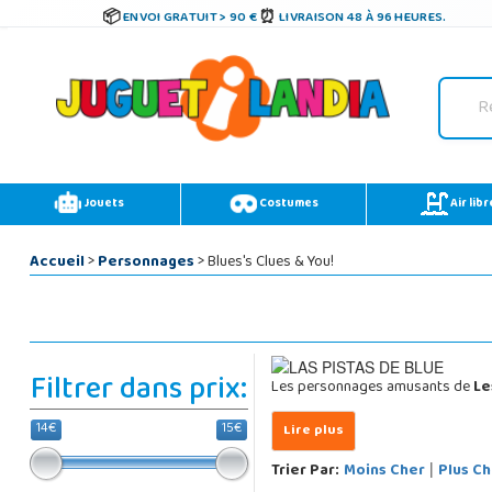
ENVOI GRATUIT > 90 €
LIVRAISON 48 À 96 HEURES.
Jouets
Costumes
Air libr
Accueil
>
Personnages
> Blues's Clues & You!
Filtrer dans prix:
Les personnages amusants de
Le
14€
15€
Trier Par:
Moins Cher
Plus Ch
|