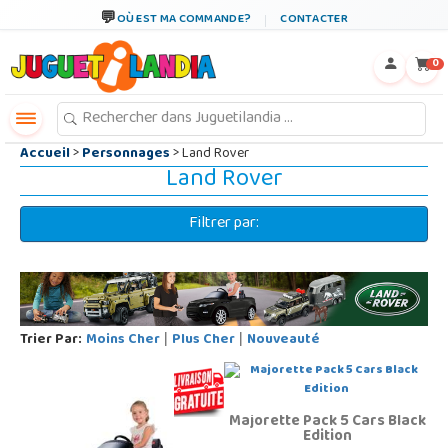
←
×
OÙ EST MA COMMANDE?
CONTACTER
0
Accueil
>
Personnages
> Land Rover
Land Rover
Filtrer par:
Trier Par:
Moins Cher
Plus Cher
Nouveauté
|
|
Majorette Pack 5 Cars Black
Edition