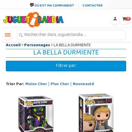
←
×
OÙ EST MA COMMANDE?
CONTACTER
0
Accueil
>
Personnages
> LA BELLA DURMIENTE
LA BELLA DURMIENTE
Filtrer par:
Trier Par:
Moins Cher
Plus Cher
Nouveauté
|
|