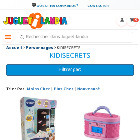
←
×
OÙ EST MA COMMANDE?
CONTACTER
0
Accueil
>
Personnages
> KIDISECRETS
KIDISECRETS
Filtrer par:
Trier Par:
Moins Cher
Plus Cher
Nouveauté
|
|