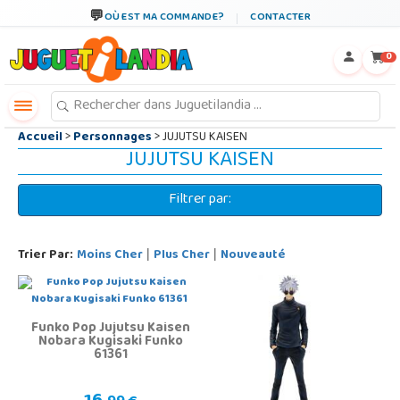
←
×
OÙ EST MA COMMANDE?
CONTACTER
0
Accueil
>
Personnages
> JUJUTSU KAISEN
JUJUTSU KAISEN
Filtrer par:
Trier Par:
Moins Cher
Plus Cher
Nouveauté
|
|
Funko Pop Jujutsu Kaisen
Nobara Kugisaki Funko
61361