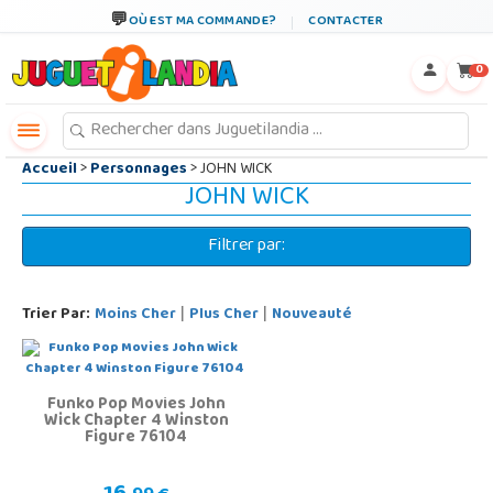
←
×
OÙ EST MA COMMANDE?
CONTACTER
0
Accueil
>
Personnages
> JOHN WICK
JOHN WICK
Filtrer par:
Trier Par:
Moins Cher
Plus Cher
Nouveauté
|
|
Funko Pop Movies John
Wick Chapter 4 Winston
Figure 76104