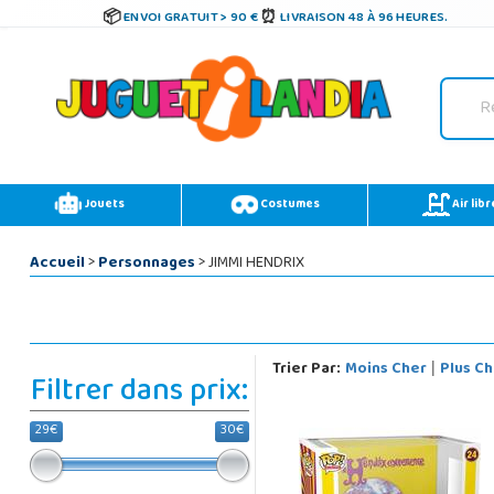
ENVOI GRATUIT > 90 €
LIVRAISON 48 À 96 HEURES.
Jouets
Costumes
Air libr
Accueil
>
Personnages
> JIMMI HENDRIX
Trier Par:
Moins Cher
Plus Ch
|
Filtrer dans prix:
29€
30€