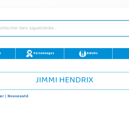
e
Personnages
Kidults
JIMMI HENDRIX
er
Nouveauté
|