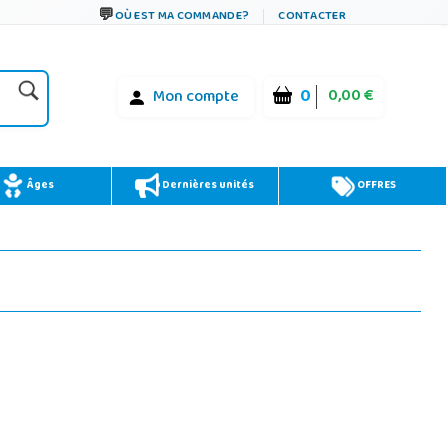
OÙ EST MA COMMANDE?
CONTACTER
0
0,00 €
Mon compte
Âges
Dernières unités
OFFRES