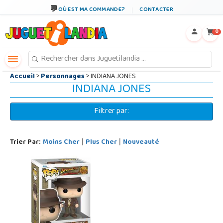
←
×
OÙ EST MA COMMANDE?
CONTACTER
0
Accueil
>
Personnages
> INDIANA JONES
INDIANA JONES
Filtrer par:
Trier Par:
Moins Cher
Plus Cher
Nouveauté
|
|