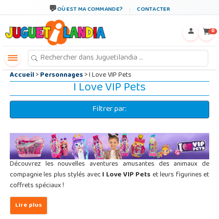
←
×
OÙ EST MA COMMANDE?
CONTACTER
0
Accueil
>
Personnages
> I Love VIP Pets
I Love VIP Pets
Filtrer par:
Découvrez les nouvelles aventures amusantes des animaux de
compagnie les plus stylés avec
I Love VIP Pets
et leurs figurines et
coffrets spéciaux !