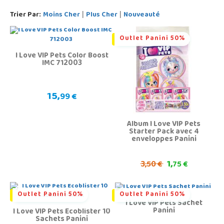
Trier Par:
Moins Cher
Plus Cher
Nouveauté
|
|
Outlet Panini 50%
I Love VIP Pets Color Boost
IMC 712003
15,
99 €
Album I Love VIP Pets
Starter Pack avec 4
enveloppes Panini
1,
3,
50 €
75 €
Outlet Panini 50%
Outlet Panini 50%
I Love VIP Pets Sachet
Panini
I Love VIP Pets Ecoblister 10
Sachets Panini