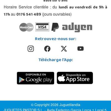
Basé sur
0
avis
lundi au vendredi de 9h à
Horaire Service clientèle : du
17h
0176 541 489
au
(jours ouvrables)
Retrouvez-nous sur:
Télécharge l'App:
© Copyright 2026 Juguetilandia
JUGUETES PASTOR S.L. - Avda.Federico García Lorca 1 Local 5,