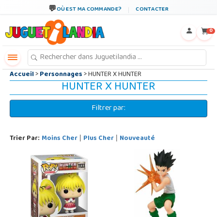
←
×
OÙ EST MA COMMANDE?
CONTACTER
0
Accueil
>
Personnages
> HUNTER X HUNTER
HUNTER X HUNTER
Filtrer par:
Trier Par:
Moins Cher
Plus Cher
Nouveauté
|
|