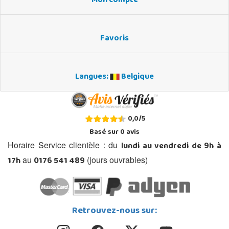
Mon compte
Favoris
Langues:
Belgique
0,0
/
5
Basé sur
0
avis
lundi au vendredi de 9h à
Horaire Service clientèle : du
17h
0176 541 489
au
(jours ouvrables)
Retrouvez-nous sur: