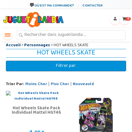
←
×
OÙ EST MA COMMANDE?
CONTACTER
0
Accueil
>
Personnages
> HOT WHEELS SKATE
HOT WHEELS SKATE
Filtrer par:
Trier Par:
Moins Cher
Plus Cher
Nouveauté
|
|
Hot Wheels Skate Pack
Individuel Mattel HGT46