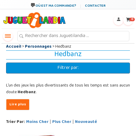
←
×
OÙ EST MA COMMANDE?
CONTACTER
0
Accueil
>
Personnages
> Hedbanz
Hedbanz
Filtrer par:
L'un des jeux les plus divertissants de tous les temps est sans aucun
doute
Hedbanz
.
Trier Par:
Moins Cher
Plus Cher
Nouveauté
|
|