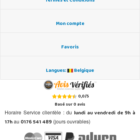
Termes et Conditions
Mon compte
Favoris
Langues:
Belgique
0,0
/
5
Basé sur
0
avis
lundi au vendredi de 9h à
Horaire Service clientèle : du
17h
0176 541 489
au
(jours ouvrables)