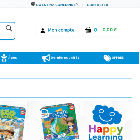
OÙ EST MA COMMANDE?
CONTACTER
0
0,00 €
Mon compte
Âges
Dernières unités
OFFRES