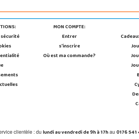
TIONS:
MON COMPTE:
 sécurité
Entrer
Cadeau
okies
s'inscrire
Jou
entialité
Où est ma commande?
Jou
ue
Jou
sements
ctuelles
C
De
C
lundi au vendredi de 9h à 17h
0176 541
rvice clientèle : du
au