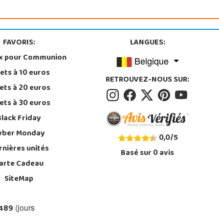
FAVORIS:
LANGUES:
x pour Communion
Belgique
ets à 10 euros
RETROUVEZ-NOUS SUR:
ets à 20 euros
ets à 30 euros
Black Friday
yber Monday
0,0
/
5
rnières unités
Basé sur
0
avis
arte Cadeau
SiteMap
 489
(jours