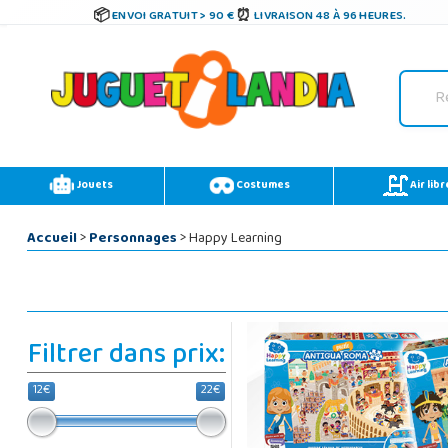
ENVOI GRATUIT > 90 €
LIVRAISON 48 À 96 HEURES.
Jouets
Costumes
Air libr
Accueil
>
Personnages
> Happy Learning
Filtrer dans prix:
12€
22€