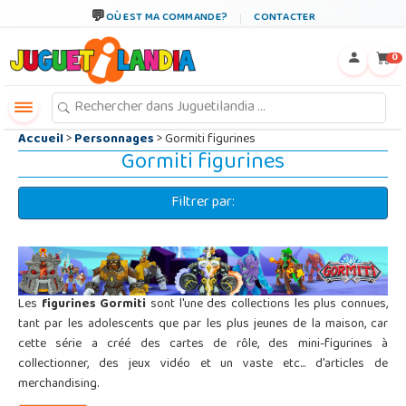
←
×
OÙ EST MA COMMANDE?
CONTACTER
0
Accueil
>
Personnages
> Gormiti figurines
Gormiti figurines
Filtrer par:
Les
figurines Gormiti
sont l'une des collections les plus connues,
tant par les adolescents que par les plus jeunes de la maison, car
cette série a créé des cartes de rôle, des mini-figurines à
collectionner, des jeux vidéo et un vaste etc... d'articles de
merchandising.