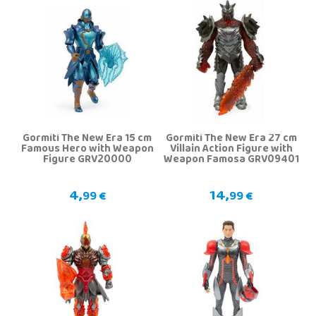
Gormiti The New Era 15 cm
Gormiti The New Era 27 cm
Famous Hero with Weapon
Villain Action Figure with
Figure GRV20000
Weapon Famosa GRV09401
4,
14,
99 €
99 €