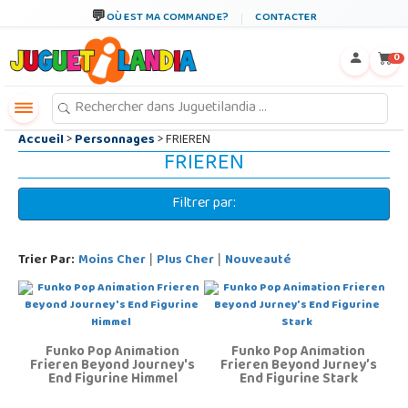
←
×
OÙ EST MA COMMANDE?
CONTACTER
0
Accueil
>
Personnages
> FRIEREN
FRIEREN
Filtrer par:
Trier Par:
Moins Cher
Plus Cher
Nouveauté
|
|
Funko Pop Animation
Funko Pop Animation
Frieren Beyond Journey's
Frieren Beyond Jurney’s
End Figurine Himmel
End Figurine Stark