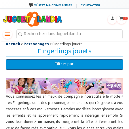
←
×
OÙ EST MA COMMANDE?
CONTACTER
0
Accueil
>
Personnages
> Fingerlings jouets
Fingerlings jouets
Filtrer par:
Vous connaissez les animaux de compagnie interactifs à la mode ?
Les Fingerlings sont des personnages amusants qui réagissent à vos
caresses et à vos mouvements. Certains modèles interagissent avec
les enfants et ils apprennent rapidement à interagir ensemble. Si
vous leur donnez un baiser, ils bougeront la tête et fermeront les
yeux de façon très sympathique. Si vous les placez entre vos mains