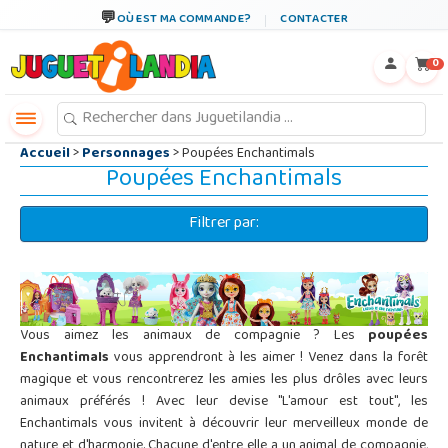
←
×
OÙ EST MA COMMANDE?
CONTACTER
0
Accueil
>
Personnages
> Poupées Enchantimals
Poupées Enchantimals
Filtrer par:
Vous aimez les animaux de compagnie ? Les
poupées
Enchantimals
vous apprendront à les aimer ! Venez dans la forêt
magique et vous rencontrerez les amies les plus drôles avec leurs
animaux préférés ! Avec leur devise "L'amour est tout", les
Enchantimals vous invitent à découvrir leur merveilleux monde de
nature et d'harmonie. Chacune d'entre elle a un animal de compagnie,