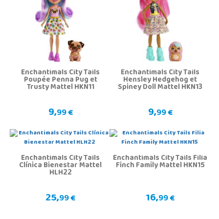
Enchantimals City Tails
Enchantimals City Tails
Poupée Penna Pug et
Hensley Hedgehog et
Trusty Mattel HKN11
Spiney Doll Mattel HKN13
9,
9,
99 €
99 €
Enchantimals City Tails
Enchantimals City Tails Filia
Clínica Bienestar Mattel
Finch Family Mattel HKN15
HLH22
25,
16,
99 €
99 €