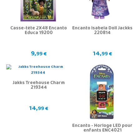
Casse-tête 2X48 Encanto
Encanto Isabela Doll Jackks
Educa 19200
220814
9,
14,
99 €
99 €
Jakks Treehouse Charm
219344
14,
99 €
Encanto - Horloge LED pour
enfants ENC4021