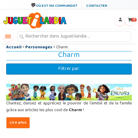
←
×
OÙ EST MA COMMANDE?
CONTACTER
0
Accueil
>
Personnages
> Charm
Charm
Filtrer par:
Chantez, dansez et appréciez le pouvoir de l'amitié et de la famille
grâce aux articles les plus cool de
Charm
!