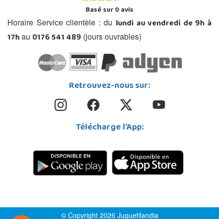
Basé sur
0
avis
lundi au vendredi de 9h à
Horaire Service clientèle : du
17h
0176 541 489
au
(jours ouvrables)
Retrouvez-nous sur:
Télécharge l'App:
© Copyright 2026 Juguetilandia