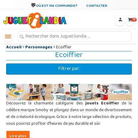
←
×
OÙ EST MA COMMANDE?
CONTACTER
0
Accueil
>
Personnages
> Ecoiffier
Ecoiffier
Filtrer par:
Découvrez la charmante catégorie des
jouets Ecoiffier
de la
célèbre marque Smoby et plongez dans un monde de divertissement
et de créativité écologique. Grâce à notre large sélection de produits,
vous pourrez profiter d'heures de jeu durable et sûr.