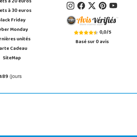
ets à 20 euros
ets à 30 euros
Black Friday
yber Monday
0,0
/
5
rnières unités
Basé sur
0
avis
arte Cadeau
SiteMap
 489
(jours