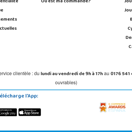
entialité
Où est ma commande?
Jou
ue
Jou
sements
ctuelles
C
De
C
lundi au vendredi de 9h à 17h
0176 541
rvice clientèle : du
au
ouvrables)
élécharge l'App: