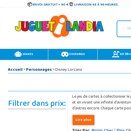
ENVOI GRATUIT > 90 €
LIVRAISON 48 À 96 HEURES.
Jouets
Costumes
Air libr
Accueil
>
Personnages
> Disney Lorcana
Le jeu de cartes à collectionner l
Filtrer dans prix:
et en vivant une infinité d'aventur
d'autres encore. Chaque carte pos
Trier Par:
Moins Cher
Plus Ch
|