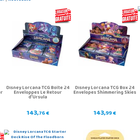
a
Disney Lorcana TCG Boîte 24
Disney Lorcana TCG Box 24
ur
Enveloppes Le Retour
Envelopes Shimmering Skies
d'Ursula
143,
143,
76 €
99 €