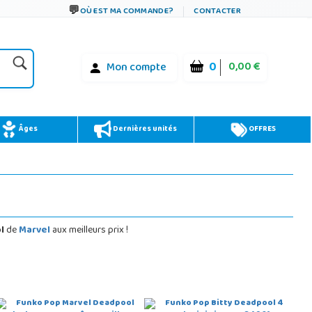
OÙ EST MA COMMANDE?
CONTACTER
0
0,00 €
Mon compte
Âges
Dernières unités
OFFRES
l
de
Marvel
aux meilleurs prix !