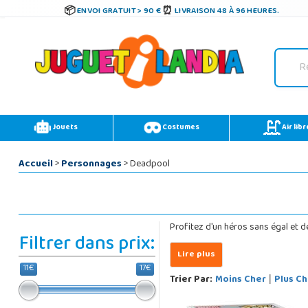
ENVOI GRATUIT > 90 €
LIVRAISON 48 À 96 HEURES.
Jouets
Costumes
Air libr
Accueil
>
Personnages
> Deadpool
Profitez d'un héros sans égal et d
Filtrer dans prix:
11€
17€
Trier Par:
Moins Cher
Plus Ch
|