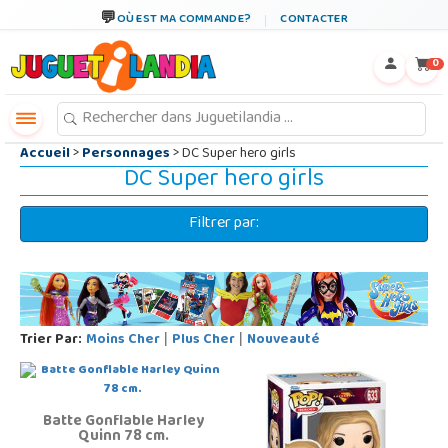
←
×
OÙ EST MA COMMANDE?
CONTACTER
0
Accueil
>
Personnages
> DC Super hero girls
DC Super hero girls
Filtrer par:
Trier Par:
Moins Cher
Plus Cher
Nouveauté
|
|
Batte Gonflable Harley
Quinn 78 cm.