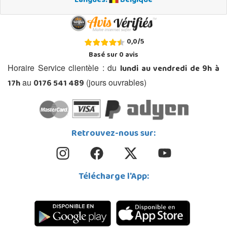
Langues:
Belgique
0,0
/
5
Basé sur
0
avis
lundi au vendredi de 9h à
Horaire Service clientèle : du
17h
0176 541 489
au
(jours ouvrables)
Retrouvez-nous sur:
Télécharge l'App: