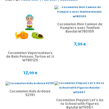
Trier Par:
Moins Cher
Plus Cher
Nouveauté
Cocomelon Mini Camion de
Pompiers avec TomTom
Bandai WT80109
7,
99 €
Cocomelon Vaporisateurs
de Bain Poisson, Tortue et JJ
WT80125
12,
99 €
Cocomelon Kids Ardoise
52191
Cocomelon Playset Let's Go
to School with Figures
Bandai WT0067