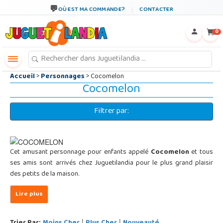
←
×
OÙ EST MA COMMANDE?
CONTACTER
0
Accueil
>
Personnages
> Cocomelon
Cocomelon
Filtrer par:
Cet amusant personnage pour enfants appelé
Cocomelon
et tous
ses amis sont arrivés chez Juguetilandia pour le plus grand plaisir
des petits de la maison.
|
|