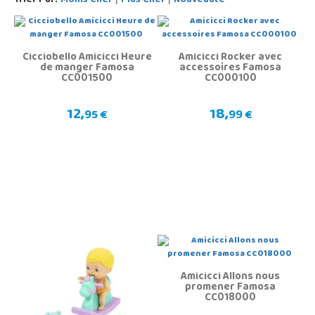
Trier Par:
Moins Cher
Plus Cher
Nouveauté
Cicciobello Amicicci Heure
Amicicci Rocker avec
de manger Famosa
accessoires Famosa
CC001500
CC000100
12,
18,
95 €
99 €
Amicicci Allons nous
promener Famosa
CC018000