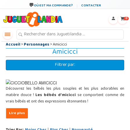
←
×
OÙ EST MA COMMANDE?
CONTACTER
0
Accueil
>
Personnages
> Amicicci
Amicicci
Filtrer par:
Découvrez les bébés les plus souples et les plus adorables en
matière douce !
Les bébés d'micicci
se comportent comme de
vrais bébés et ont des expressions étonnantes !
|
|