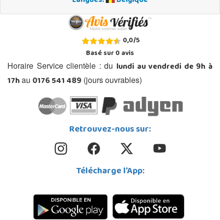
Langues:
Belgique
0,0
/
5
Basé sur
0
avis
lundi au vendredi de 9h à
Horaire Service clientèle : du
17h
0176 541 489
au
(jours ouvrables)
Retrouvez-nous sur:
Télécharge l'App: